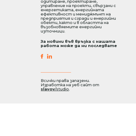
одитиране, проектиране,
управление на проекти, свързани с
енергетиката, енергийната
ефективност и мениджмънт на
предприятия и сгради и енергийни
обекти, както и в областта на
възобновяемите енергийни
източници.
За новини във връзка с нашата
работа може да ни последвате
Всички права запазени.
Изработка на уеб сайт от
slavov
/studio
.