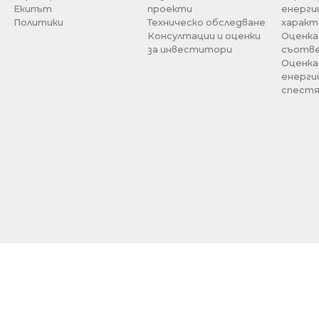
Екипът
проекти
енерги
Политики
Техническо обследване
характ
Консултации и оценки
Оценка
за инвеститори
съотв
Оценка
енерги
спестя