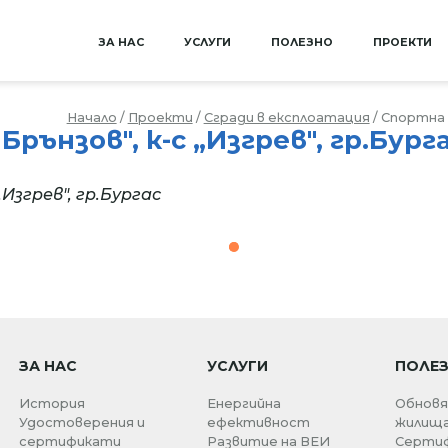
ЗА НАС
УСЛУГИ
ПОЛЕЗНО
ПРОЕКТИ
Начало
/
Проекти
/
Сгради в експлоатация
/
Спортна з
рънзов", к-с „Изгрев", гр.Бург
„Изгрев", гр.Бургас
1
ЗА НАС
УСЛУГИ
ПОЛЕ
История
Енергийна
Обновя
Удостоверения и
ефективност
жилищ
сертификати
Развитие на ВЕИ
Сертиф