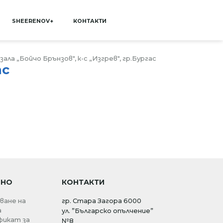
SHEERENOV+
КОНТАКТИ
ала „Бойчо Брънзов", к-с „Изгрев", гр.Бургас
ас
ЗНО
КОНТАКТИ
ване на
гр. Стара Загора 6000
а
ул. ”Българско опълчение”
икат за
№8