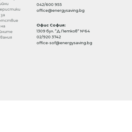
ийни
042/600 955
еристики
office@energysaving.bg
 за
етствие
Офис София:
 на
1309 бул. ”Д.Петков” №64
йните
02/920 3742
вания
office-sof@energysaving.bg