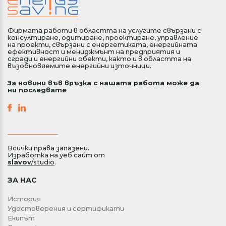
Фирмата работи в областта на услугите свързани с
консултиране, одитиране, проектиране, управление
на проекти, свързани с енергетиката, енергийната
ефективност и мениджмънт на предприятия и
сгради и енергийни обекти, както и в областта на
възобновяемите енергийни източници.
За новини във връзка с нашата работа може да
ни последвате
Всички права запазени.
Изработка на уеб сайт от
slavov
/studio
.
ЗА НАС
История
Удостоверения и сертификати
Екипът