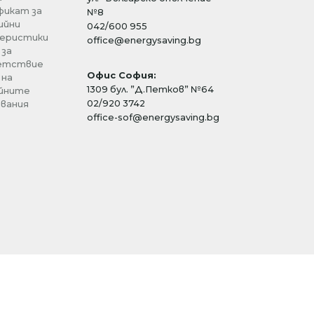
икат за
№8
ийни
042/600 955
еристики
office@energysaving.bg
 за
етствие
Офис София:
 на
1309 бул. ”Д.Петков” №64
йните
02/920 3742
вания
office-sof@energysaving.bg