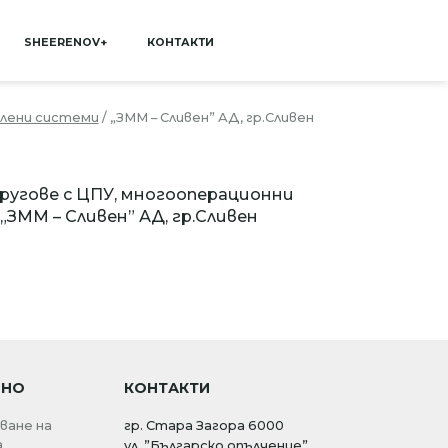
SHEERENOV+
КОНТАКТИ
лени системи
/
„ЗММ – Сливен” АД, гр.Сливен
ругове с ЦПУ, многооперационни
ММ – Сливен” АД, гр.Сливен
ЗНО
КОНТАКТИ
ване на
гр. Стара Загора 6000
а
ул. ”Българско опълчение”