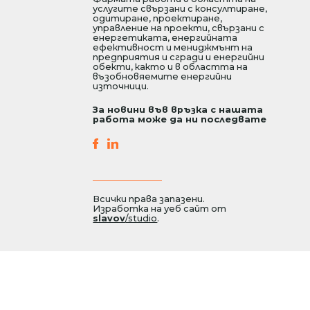
услугите свързани с консултиране,
одитиране, проектиране,
управление на проекти, свързани с
енергетиката, енергийната
ефективност и мениджмънт на
предприятия и сгради и енергийни
обекти, както и в областта на
възобновяемите енергийни
източници.
За новини във връзка с нашата
работа може да ни последвате
Всички права запазени.
Изработка на уеб сайт от
slavov
/studio
.