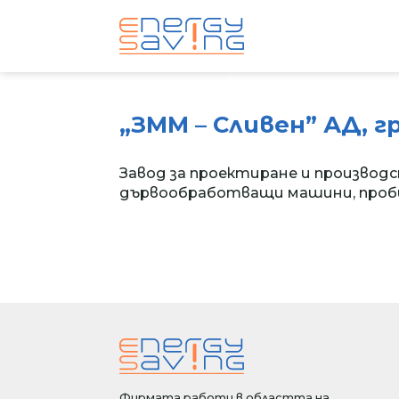
„ЗММ – Сливен” АД, г
Завод за проектиране и производ
дървообработващи машини, пробив
Фирмата работи в областта на