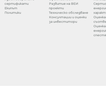
сертификати
Развитие на ВЕИ
Сертиф
Екипът
проекти
енерги
Политики
Техническо обследване
характ
Консултации и оценки
Оценка
за инвеститори
съотв
Оценка
енерги
спестя