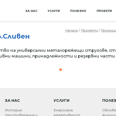
ЗА НАС
УСЛУГИ
ПОЛЕЗНО
ПРОЕКТИ
Начало
/
Проекти
/
Промиш
р.Сливен
ство на универсални металорежещи стругове, ст
ни машини, принадлежности и резервни части „З
1
ЗА НАС
УСЛУГИ
ПОЛЕ
История
Енергийна
Обновя
Удостоверения и
ефективност
жилищ